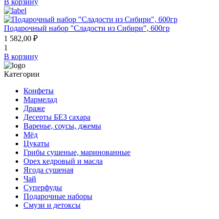
В корзину
Подарочный набор "Сладости из Сибири", 600гр
1 582,00 ₽
1
В корзину
Категории
Конфеты
Мармелад
Драже
Десерты БЕЗ сахара
Варенье, соусы, джемы
Мёд
Цукаты
Грибы сушеные, маринованные
Орех кедровый и масла
Ягода сушеная
Чай
Суперфуды
Подарочные наборы
Смузи и детоксы