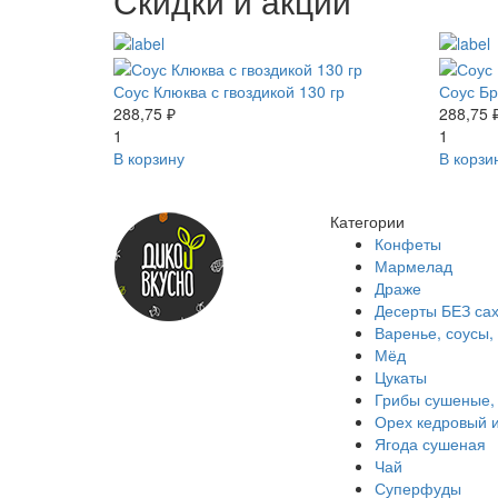
Скидки и акции
Соус Клюква с гвоздикой 130 гр
Соус Бр
288,75 ₽
288,75 
1
1
В корзину
В корзи
Категории
Конфеты
Мармелад
Драже
Десерты БЕЗ са
Варенье, соусы
Мёд
Цукаты
Грибы сушеные,
Орех кедровый 
Ягода сушеная
Чай
Суперфуды